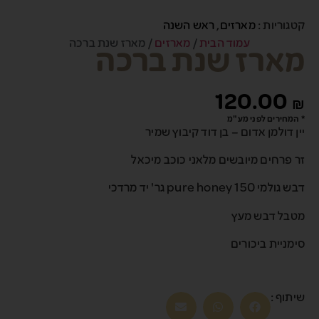
קטגוריות :
מארזים
,
ראש השנה
עמוד הבית
/
מארזים
/ מארז שנת ברכה
מארז שנת ברכה
120.00
₪
* המחירים לפני מע"מ
יין דולמן אדום – בן דוד קיבוץ שמיר
זר פרחים מיובשים מלאני כוכב מיכאל
דבש גולמי pure honey 150 גר' יד מרדכי
מטבל דבש מעץ
סימניית ביכורים
שיתוף :